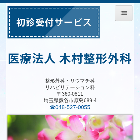
ホーム
医師紹介
診療のご案内
施設・設備のご案内
交通事故
整形外科・リウマチ科
リハビリテーション科
労災
〒360-0811
交通案内
埼玉県熊谷市原島689-4
☎048-527-0055
職員募集