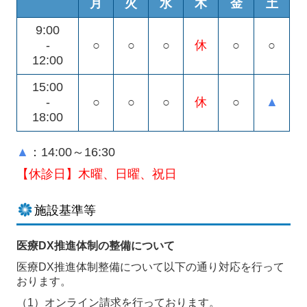
月
火
水
木
金
土
9:00
-
○
○
○
休
○
○
12:00
15:00
-
○
○
○
休
○
▲
18:00
▲
：14:00～16:30
【休診日】木曜、日曜、祝日
施設基準等
医療DX推進体制の整備について
医療DX推進体制整備について以下の通り対応を行って
おります。
（1）オンライン請求を行っております。