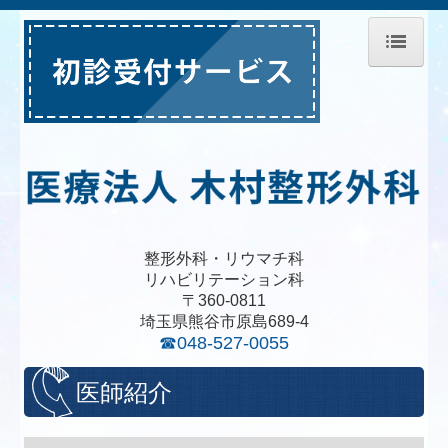
ホーム
医師紹介
診療のご案内
施設・設備のご案内
交通事故
整形外科・リウマチ科
リハビリテーション科
労災
〒360-0811
交通案内
埼玉県熊谷市原島689-4
☎048-527-0055
職員募集
医師紹介